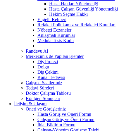
Hasta Hakları Yönetmeliği
Hasta Çalışan Güvenliği Yönetmeliği
Hekim Seçme Hakkı
Engelli Rehberi
Refakat Politikamız ve Refakatçi Kuralları
Nöbetçi Eczaneler
Anlaşmalı Kurumlar
Medula Tesis Kodu
Randevu Al
Merkezimiz de Yapılan işlemler
Diş Protezi
Dolgu
Diş Çekimi
Kanal Tedavisi
Çalışma Saatlerimiz
Tedavi Süreleri
Doktor Çalışma Tablosu
Röntgen Sonuçları
İletişim & Ulaşım
Öneri ve Görüşleriniz
Hasta Görüş ve Öneri Formu
Çalışan Görüş ve Öneri Formu
İhlal Bildirim Formu
Çalışan-Yönetim Görüşme Talebi