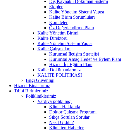
Dış Kaynaklı Döküman Sistemi
Ekipler
Kalite Yönetim Sistemi Yapısı
Kalite Birim Sorumluları
Komiteler
Öz Değerlendirme Planı
Kalite Yönetim Birimi
Kalite Direktörü
Kalite Yönetim Sistemi Yapısı
Kalite Çalışmaları
Kurumsal İletişim Stratejisi
Kurumsal Amaç Hedef ve Eylem Planı
Hizmet İçi Eğitim Planı
Kalite Dokümanlarımız
KALİTE POLİTİKASI
Bilgi Güvenliği
Hizmet Binalarımız
Tıbbi Birimlerimiz
Polikliniklerimiz
Vardiya polikliniği
Klinik Hakkında
Doktor Çalışma Programı
Sıkça Sorulan Sorular
Nasıl Gidilir?
Klinikten Haberler