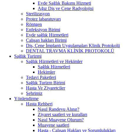
Evde Sağlık Bakımı Hizmeti
Ağız Diş ve Çene Radyolojisi
Sterilizasyon
Protez labaratuvarı
Röntgen
Enfeksiyon Birimi
Evde sağlık Hizmetleri
Çalışan hakları Birimi
Diş, Çene İmplantı Uygulamaları Klinik Protokolü
DENTAL TRAVMA KLİNİK PROTOKOLÜ
Sağlık Turizmi
Sağlık Hizmetleri ve Hekimler
Sağlık Hizmetleri
Hekimler
Tedavi Paketleri
Sağlık Turizm Birimi
Hasta Ve Ziyaretciler
Şehrimiz
Yönlendirme
Hasta Rehberi
Nasıl Randevu Alınır?
Ziyaret saatleri ve kuralları
Nasıl Muayene Olurum?
Muayene saatleri
Hasta - Çalışan Hakları ve Sorumlulukları