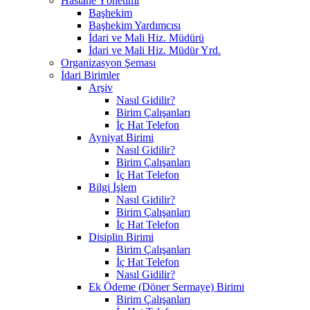
Hastane Yönetimi
Başhekim
Başhekim Yardımcısı
İdari ve Mali Hiz. Müdürü
İdari ve Mali Hiz. Müdür Yrd.
Organizasyon Şeması
İdari Birimler
Arşiv
Nasıl Gidilir?
Birim Çalışanları
İç Hat Telefon
Ayniyat Birimi
Nasıl Gidilir?
Birim Çalışanları
İç Hat Telefon
Bilgi İşlem
Nasıl Gidilir?
Birim Çalışanları
İç Hat Telefon
Disiplin Birimi
Birim Çalışanları
İç Hat Telefon
Nasıl Gidilir?
Ek Ödeme (Döner Sermaye) Birimi
Birim Çalışanları