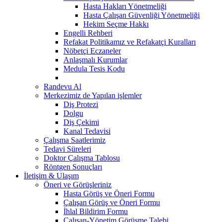
Hasta Hakları Yönetmeliği
Hasta Çalışan Güvenliği Yönetmeliği
Hekim Seçme Hakkı
Engelli Rehberi
Refakat Politikamız ve Refakatçi Kuralları
Nöbetçi Eczaneler
Anlaşmalı Kurumlar
Medula Tesis Kodu
Randevu Al
Merkezimiz de Yapılan işlemler
Diş Protezi
Dolgu
Diş Çekimi
Kanal Tedavisi
Çalışma Saatlerimiz
Tedavi Süreleri
Doktor Çalışma Tablosu
Röntgen Sonuçları
İletişim & Ulaşım
Öneri ve Görüşleriniz
Hasta Görüş ve Öneri Formu
Çalışan Görüş ve Öneri Formu
İhlal Bildirim Formu
Çalışan-Yönetim Görüşme Talebi