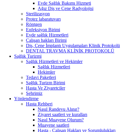
Evde Sağlık Bakımı Hizmeti
Ağız Diş ve Çene Radyolojisi
Sterilizasyon
Protez labaratuvarı
Röntgen
Enfeksiyon Birimi
Evde sağlık Hizmetleri
Çalışan hakları Birimi
Diş, Çene İmplantı Uygulamaları Klinik Protokolü
DENTAL TRAVMA KLİNİK PROTOKOLÜ
Sağlık Turizmi
Sağlık Hizmetleri ve Hekimler
Sağlık Hizmetleri
Hekimler
Tedavi Paketleri
Sağlık Turizm Birimi
Hasta Ve Ziyaretciler
Şehrimiz
Yönlendirme
Hasta Rehberi
Nasıl Randevu Alınır?
Ziyaret saatleri ve kuralları
Nasıl Muayene Olurum?
Muayene saatleri
Hasta - Çalışan Hakları ve Sorumlulukları