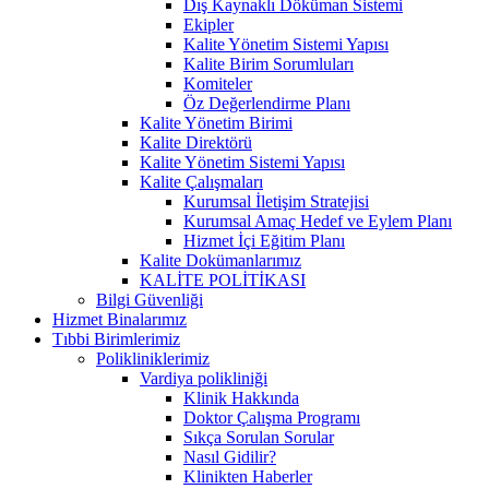
Dış Kaynaklı Döküman Sistemi
Ekipler
Kalite Yönetim Sistemi Yapısı
Kalite Birim Sorumluları
Komiteler
Öz Değerlendirme Planı
Kalite Yönetim Birimi
Kalite Direktörü
Kalite Yönetim Sistemi Yapısı
Kalite Çalışmaları
Kurumsal İletişim Stratejisi
Kurumsal Amaç Hedef ve Eylem Planı
Hizmet İçi Eğitim Planı
Kalite Dokümanlarımız
KALİTE POLİTİKASI
Bilgi Güvenliği
Hizmet Binalarımız
Tıbbi Birimlerimiz
Polikliniklerimiz
Vardiya polikliniği
Klinik Hakkında
Doktor Çalışma Programı
Sıkça Sorulan Sorular
Nasıl Gidilir?
Klinikten Haberler