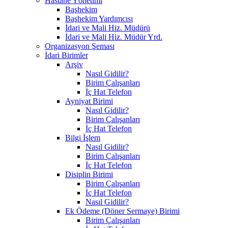
Hastane Yönetimi
Başhekim
Başhekim Yardımcısı
İdari ve Mali Hiz. Müdürü
İdari ve Mali Hiz. Müdür Yrd.
Organizasyon Şeması
İdari Birimler
Arşiv
Nasıl Gidilir?
Birim Çalışanları
İç Hat Telefon
Ayniyat Birimi
Nasıl Gidilir?
Birim Çalışanları
İç Hat Telefon
Bilgi İşlem
Nasıl Gidilir?
Birim Çalışanları
İç Hat Telefon
Disiplin Birimi
Birim Çalışanları
İç Hat Telefon
Nasıl Gidilir?
Ek Ödeme (Döner Sermaye) Birimi
Birim Çalışanları