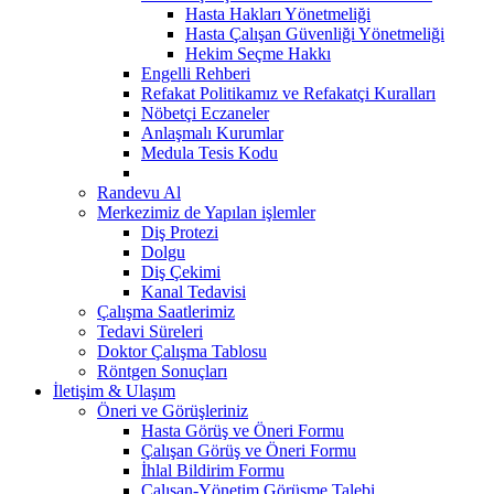
Hasta Hakları Yönetmeliği
Hasta Çalışan Güvenliği Yönetmeliği
Hekim Seçme Hakkı
Engelli Rehberi
Refakat Politikamız ve Refakatçi Kuralları
Nöbetçi Eczaneler
Anlaşmalı Kurumlar
Medula Tesis Kodu
Randevu Al
Merkezimiz de Yapılan işlemler
Diş Protezi
Dolgu
Diş Çekimi
Kanal Tedavisi
Çalışma Saatlerimiz
Tedavi Süreleri
Doktor Çalışma Tablosu
Röntgen Sonuçları
İletişim & Ulaşım
Öneri ve Görüşleriniz
Hasta Görüş ve Öneri Formu
Çalışan Görüş ve Öneri Formu
İhlal Bildirim Formu
Çalışan-Yönetim Görüşme Talebi