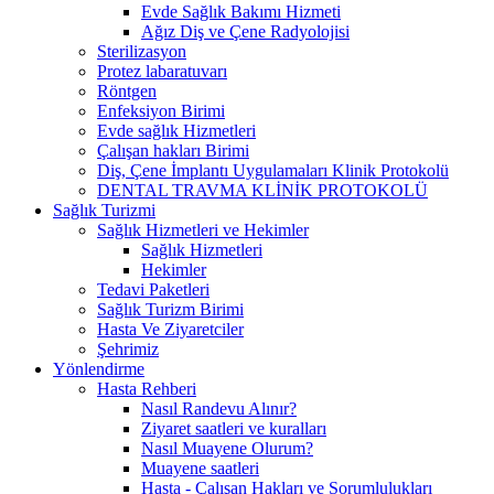
Evde Sağlık Bakımı Hizmeti
Ağız Diş ve Çene Radyolojisi
Sterilizasyon
Protez labaratuvarı
Röntgen
Enfeksiyon Birimi
Evde sağlık Hizmetleri
Çalışan hakları Birimi
Diş, Çene İmplantı Uygulamaları Klinik Protokolü
DENTAL TRAVMA KLİNİK PROTOKOLÜ
Sağlık Turizmi
Sağlık Hizmetleri ve Hekimler
Sağlık Hizmetleri
Hekimler
Tedavi Paketleri
Sağlık Turizm Birimi
Hasta Ve Ziyaretciler
Şehrimiz
Yönlendirme
Hasta Rehberi
Nasıl Randevu Alınır?
Ziyaret saatleri ve kuralları
Nasıl Muayene Olurum?
Muayene saatleri
Hasta - Çalışan Hakları ve Sorumlulukları