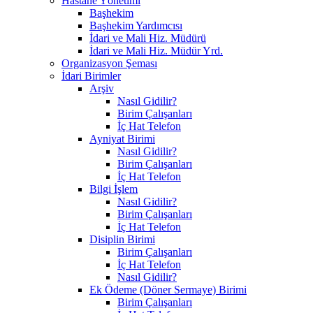
Hastane Yönetimi
Başhekim
Başhekim Yardımcısı
İdari ve Mali Hiz. Müdürü
İdari ve Mali Hiz. Müdür Yrd.
Organizasyon Şeması
İdari Birimler
Arşiv
Nasıl Gidilir?
Birim Çalışanları
İç Hat Telefon
Ayniyat Birimi
Nasıl Gidilir?
Birim Çalışanları
İç Hat Telefon
Bilgi İşlem
Nasıl Gidilir?
Birim Çalışanları
İç Hat Telefon
Disiplin Birimi
Birim Çalışanları
İç Hat Telefon
Nasıl Gidilir?
Ek Ödeme (Döner Sermaye) Birimi
Birim Çalışanları