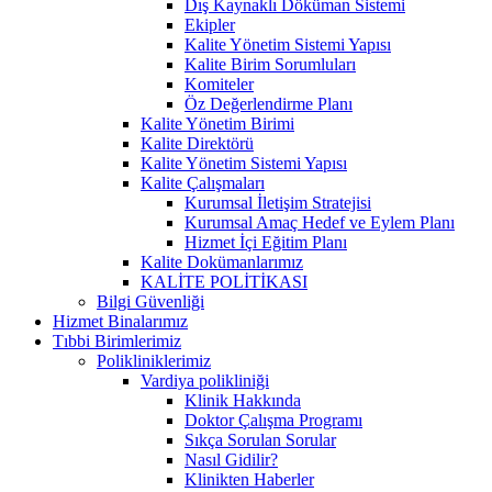
Dış Kaynaklı Döküman Sistemi
Ekipler
Kalite Yönetim Sistemi Yapısı
Kalite Birim Sorumluları
Komiteler
Öz Değerlendirme Planı
Kalite Yönetim Birimi
Kalite Direktörü
Kalite Yönetim Sistemi Yapısı
Kalite Çalışmaları
Kurumsal İletişim Stratejisi
Kurumsal Amaç Hedef ve Eylem Planı
Hizmet İçi Eğitim Planı
Kalite Dokümanlarımız
KALİTE POLİTİKASI
Bilgi Güvenliği
Hizmet Binalarımız
Tıbbi Birimlerimiz
Polikliniklerimiz
Vardiya polikliniği
Klinik Hakkında
Doktor Çalışma Programı
Sıkça Sorulan Sorular
Nasıl Gidilir?
Klinikten Haberler