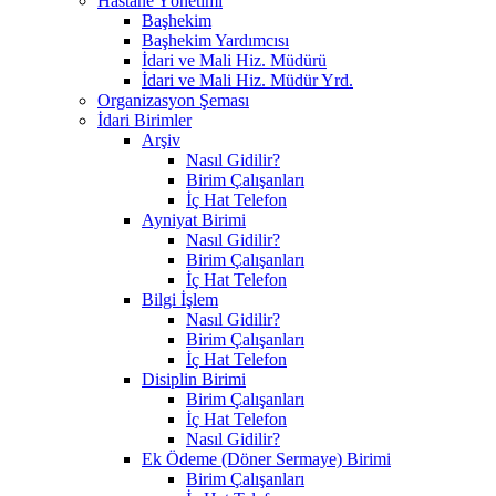
Hastane Yönetimi
Başhekim
Başhekim Yardımcısı
İdari ve Mali Hiz. Müdürü
İdari ve Mali Hiz. Müdür Yrd.
Organizasyon Şeması
İdari Birimler
Arşiv
Nasıl Gidilir?
Birim Çalışanları
İç Hat Telefon
Ayniyat Birimi
Nasıl Gidilir?
Birim Çalışanları
İç Hat Telefon
Bilgi İşlem
Nasıl Gidilir?
Birim Çalışanları
İç Hat Telefon
Disiplin Birimi
Birim Çalışanları
İç Hat Telefon
Nasıl Gidilir?
Ek Ödeme (Döner Sermaye) Birimi
Birim Çalışanları