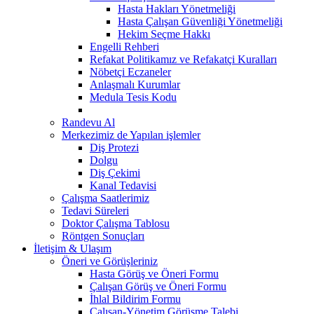
Hasta Hakları Yönetmeliği
Hasta Çalışan Güvenliği Yönetmeliği
Hekim Seçme Hakkı
Engelli Rehberi
Refakat Politikamız ve Refakatçi Kuralları
Nöbetçi Eczaneler
Anlaşmalı Kurumlar
Medula Tesis Kodu
Randevu Al
Merkezimiz de Yapılan işlemler
Diş Protezi
Dolgu
Diş Çekimi
Kanal Tedavisi
Çalışma Saatlerimiz
Tedavi Süreleri
Doktor Çalışma Tablosu
Röntgen Sonuçları
İletişim & Ulaşım
Öneri ve Görüşleriniz
Hasta Görüş ve Öneri Formu
Çalışan Görüş ve Öneri Formu
İhlal Bildirim Formu
Çalışan-Yönetim Görüşme Talebi