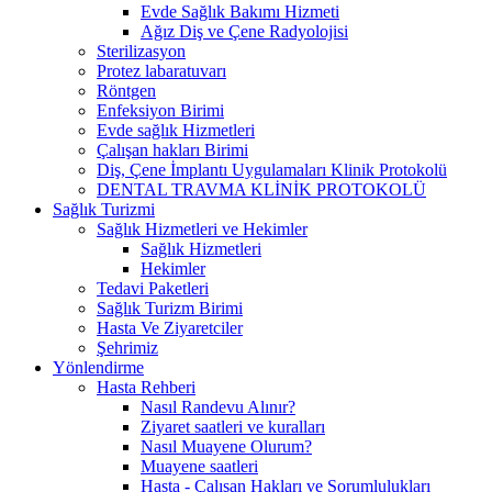
Evde Sağlık Bakımı Hizmeti
Ağız Diş ve Çene Radyolojisi
Sterilizasyon
Protez labaratuvarı
Röntgen
Enfeksiyon Birimi
Evde sağlık Hizmetleri
Çalışan hakları Birimi
Diş, Çene İmplantı Uygulamaları Klinik Protokolü
DENTAL TRAVMA KLİNİK PROTOKOLÜ
Sağlık Turizmi
Sağlık Hizmetleri ve Hekimler
Sağlık Hizmetleri
Hekimler
Tedavi Paketleri
Sağlık Turizm Birimi
Hasta Ve Ziyaretciler
Şehrimiz
Yönlendirme
Hasta Rehberi
Nasıl Randevu Alınır?
Ziyaret saatleri ve kuralları
Nasıl Muayene Olurum?
Muayene saatleri
Hasta - Çalışan Hakları ve Sorumlulukları