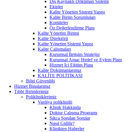
Dış Kaynaklı Döküman Sistemi
Ekipler
Kalite Yönetim Sistemi Yapısı
Kalite Birim Sorumluları
Komiteler
Öz Değerlendirme Planı
Kalite Yönetim Birimi
Kalite Direktörü
Kalite Yönetim Sistemi Yapısı
Kalite Çalışmaları
Kurumsal İletişim Stratejisi
Kurumsal Amaç Hedef ve Eylem Planı
Hizmet İçi Eğitim Planı
Kalite Dokümanlarımız
KALİTE POLİTİKASI
Bilgi Güvenliği
Hizmet Binalarımız
Tıbbi Birimlerimiz
Polikliniklerimiz
Vardiya polikliniği
Klinik Hakkında
Doktor Çalışma Programı
Sıkça Sorulan Sorular
Nasıl Gidilir?
Klinikten Haberler