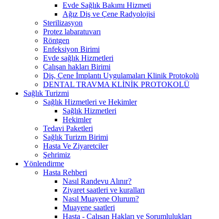
Evde Sağlık Bakımı Hizmeti
Ağız Diş ve Çene Radyolojisi
Sterilizasyon
Protez labaratuvarı
Röntgen
Enfeksiyon Birimi
Evde sağlık Hizmetleri
Çalışan hakları Birimi
Diş, Çene İmplantı Uygulamaları Klinik Protokolü
DENTAL TRAVMA KLİNİK PROTOKOLÜ
Sağlık Turizmi
Sağlık Hizmetleri ve Hekimler
Sağlık Hizmetleri
Hekimler
Tedavi Paketleri
Sağlık Turizm Birimi
Hasta Ve Ziyaretciler
Şehrimiz
Yönlendirme
Hasta Rehberi
Nasıl Randevu Alınır?
Ziyaret saatleri ve kuralları
Nasıl Muayene Olurum?
Muayene saatleri
Hasta - Çalışan Hakları ve Sorumlulukları