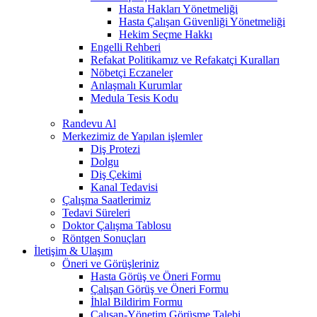
Hasta Hakları Yönetmeliği
Hasta Çalışan Güvenliği Yönetmeliği
Hekim Seçme Hakkı
Engelli Rehberi
Refakat Politikamız ve Refakatçi Kuralları
Nöbetçi Eczaneler
Anlaşmalı Kurumlar
Medula Tesis Kodu
Randevu Al
Merkezimiz de Yapılan işlemler
Diş Protezi
Dolgu
Diş Çekimi
Kanal Tedavisi
Çalışma Saatlerimiz
Tedavi Süreleri
Doktor Çalışma Tablosu
Röntgen Sonuçları
İletişim & Ulaşım
Öneri ve Görüşleriniz
Hasta Görüş ve Öneri Formu
Çalışan Görüş ve Öneri Formu
İhlal Bildirim Formu
Çalışan-Yönetim Görüşme Talebi