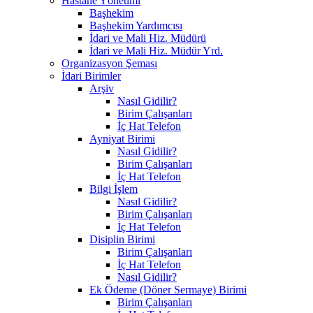
Hastane Yönetimi
Başhekim
Başhekim Yardımcısı
İdari ve Mali Hiz. Müdürü
İdari ve Mali Hiz. Müdür Yrd.
Organizasyon Şeması
İdari Birimler
Arşiv
Nasıl Gidilir?
Birim Çalışanları
İç Hat Telefon
Ayniyat Birimi
Nasıl Gidilir?
Birim Çalışanları
İç Hat Telefon
Bilgi İşlem
Nasıl Gidilir?
Birim Çalışanları
İç Hat Telefon
Disiplin Birimi
Birim Çalışanları
İç Hat Telefon
Nasıl Gidilir?
Ek Ödeme (Döner Sermaye) Birimi
Birim Çalışanları