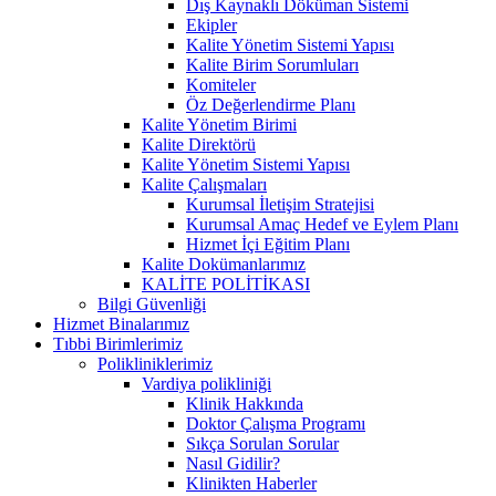
Dış Kaynaklı Döküman Sistemi
Ekipler
Kalite Yönetim Sistemi Yapısı
Kalite Birim Sorumluları
Komiteler
Öz Değerlendirme Planı
Kalite Yönetim Birimi
Kalite Direktörü
Kalite Yönetim Sistemi Yapısı
Kalite Çalışmaları
Kurumsal İletişim Stratejisi
Kurumsal Amaç Hedef ve Eylem Planı
Hizmet İçi Eğitim Planı
Kalite Dokümanlarımız
KALİTE POLİTİKASI
Bilgi Güvenliği
Hizmet Binalarımız
Tıbbi Birimlerimiz
Polikliniklerimiz
Vardiya polikliniği
Klinik Hakkında
Doktor Çalışma Programı
Sıkça Sorulan Sorular
Nasıl Gidilir?
Klinikten Haberler