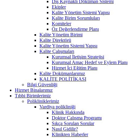
Dış Kaynaklı Döküman Sistemi
Ekipler
Kalite Yönetim Sistemi Yapısı
Kalite Birim Sorumluları
Komiteler
Öz Değerlendirme Planı
Kalite Yönetim Birimi
Kalite Direktörü
Kalite Yönetim Sistemi Yapısı
Kalite Çalışmaları
Kurumsal İletişim Stratejisi
Kurumsal Amaç Hedef ve Eylem Planı
Hizmet İçi Eğitim Planı
Kalite Dokümanlarımız
KALİTE POLİTİKASI
Bilgi Güvenliği
Hizmet Binalarımız
Tıbbi Birimlerimiz
Polikliniklerimiz
Vardiya polikliniği
Klinik Hakkında
Doktor Çalışma Programı
Sıkça Sorulan Sorular
Nasıl Gidilir?
Klinikten Haberler