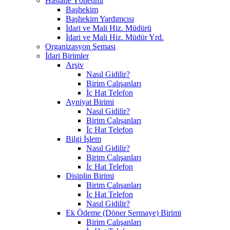
Hastane Yönetimi
Başhekim
Başhekim Yardımcısı
İdari ve Mali Hiz. Müdürü
İdari ve Mali Hiz. Müdür Yrd.
Organizasyon Şeması
İdari Birimler
Arşiv
Nasıl Gidilir?
Birim Çalışanları
İç Hat Telefon
Ayniyat Birimi
Nasıl Gidilir?
Birim Çalışanları
İç Hat Telefon
Bilgi İşlem
Nasıl Gidilir?
Birim Çalışanları
İç Hat Telefon
Disiplin Birimi
Birim Çalışanları
İç Hat Telefon
Nasıl Gidilir?
Ek Ödeme (Döner Sermaye) Birimi
Birim Çalışanları