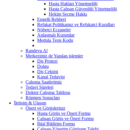
Hasta Hakları Yönetmeliği
Hasta Çalışan Güvenliği Yönetmeliği
Hekim Seçme Hakkı
Engelli Rehberi
Refakat Politikamız ve Refakatçi Kuralları
Nöbetçi Eczaneler
Anlaşmalı Kurumlar
Medula Tesis Kodu
Randevu Al
Merkezimiz de Yapılan işlemler
Diş Protezi
Dolgu
Diş Çekimi
Kanal Tedavisi
Çalışma Saatlerimiz
Tedavi Süreleri
Doktor Çalışma Tablosu
Röntgen Sonuçları
İletişim & Ulaşım
Öneri ve Görüşleriniz
Hasta Görüş ve Öneri Formu
Çalışan Görüş ve Öneri Formu
İhlal Bildirim Formu
Çalışan-Yönetim Görüşme Talebi