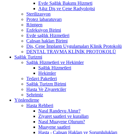
Evde Sağlık Bakımı Hizmeti
Ağız Diş ve Çene Radyolojisi
Sterilizasyon
Protez labaratuvarı
Röntgen
Enfeksiyon Birimi
Evde sağlık Hizmetleri
Çalışan hakları Birimi
Diş, Çene İmplantı Uygulamaları Klinik Protokolü
DENTAL TRAVMA KLİNİK PROTOKOLÜ
Sağlık Turizmi
Sağlık Hizmetleri ve Hekimler
Sağlık Hizmetleri
Hekimler
Tedavi Paketleri
Sağlık Turizm Birimi
Hasta Ve Ziyaretciler
Şehrimiz
Yönlendirme
Hasta Rehberi
Nasıl Randevu Alınır?
Ziyaret saatleri ve kuralları
Nasıl Muayene Olurum?
Muayene saatleri
Hasta - Çalışan Hakları ve Sorumlulukları