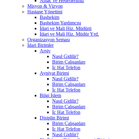
Amaç ve Hedeflerimiz
Misyon & Vizyon
Hastane Yönetimi
Başhekim
Başhekim Yardımcısı
İdari ve Mali Hiz. Müdürü
İdari ve Mali Hiz. Müdür Yrd.
Organizasyon Şeması
İdari Birimler
Arşiv
Nasıl Gidilir?
Birim Çalışanları
İç Hat Telefon
Ayniyat Birimi
Nasıl Gidilir?
Birim Çalışanları
İç Hat Telefon
Bilgi İşlem
Nasıl Gidilir?
Birim Çalışanları
İç Hat Telefon
Disiplin Birimi
Birim Çalışanları
İç Hat Telefon
Nasıl Gidilir?