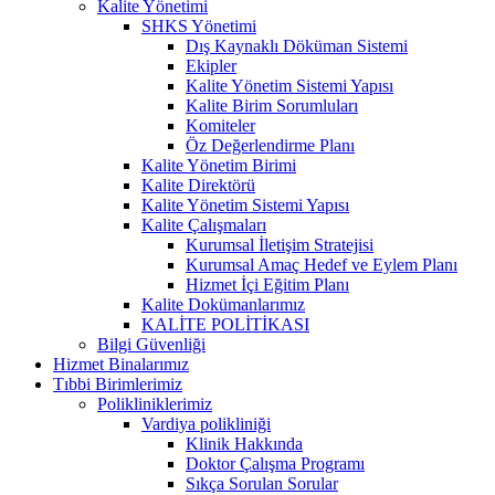
Kalite Yönetimi
SHKS Yönetimi
Dış Kaynaklı Döküman Sistemi
Ekipler
Kalite Yönetim Sistemi Yapısı
Kalite Birim Sorumluları
Komiteler
Öz Değerlendirme Planı
Kalite Yönetim Birimi
Kalite Direktörü
Kalite Yönetim Sistemi Yapısı
Kalite Çalışmaları
Kurumsal İletişim Stratejisi
Kurumsal Amaç Hedef ve Eylem Planı
Hizmet İçi Eğitim Planı
Kalite Dokümanlarımız
KALİTE POLİTİKASI
Bilgi Güvenliği
Hizmet Binalarımız
Tıbbi Birimlerimiz
Polikliniklerimiz
Vardiya polikliniği
Klinik Hakkında
Doktor Çalışma Programı
Sıkça Sorulan Sorular