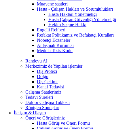
Muayene saatleri
Hasta - Çalışan Hakları ve Sorumlulukları
Hasta Hakları Yönetmeliği
Hasta Çalışan Güvenliği Yönetmeliği
Hekim Seçme Hakkı
Engelli Rehberi
Refakat Politikamız ve Refakatçi Kuralları
Nöbetçi Eczaneler
Anlaşmalı Kurumlar
Medula Tesis Kodu
Randevu Al
Merkezimiz de Yapılan işlemler
Diş Protezi
Dolgu
Diş Çekimi
Kanal Tedavisi
Çalışma Saatlerimiz
Tedavi Süreleri
Doktor Çalışma Tablosu
Röntgen Sonuçları
İletişim & Ulaşım
Öneri ve Görüşleriniz
Hasta Görüş ve Öneri Formu
Çalışan Görüş ve Öneri Formu