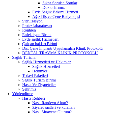
Sıkça Sorulan Sorular
Doktorlarımız
Evde Sağlık Bakımı Hizmeti
Ağız Diş ve Çene Radyolojisi
Sterilizasyon
Protez labaratuvarı
Röntgen
Enfeksiyon Birimi
Evde sağlık Hizmetleri
Çalışan hakları Birimi
Diş, Çene İmplantı Uygulamaları Klinik Protokolü
DENTAL TRAVMA KLİNİK PROTOKOLÜ
Sağlık Turizmi
Sağlık Hizmetleri ve Hekimler
Sağlık Hizmetleri
Hekimler
Tedavi Paketleri
Sağlık Turizm Birimi
Hasta Ve Ziyaretciler
Şehrimiz
Yönlendirme
Hasta Rehberi
Nasıl Randevu Alınır?
Ziyaret saatleri ve kuralları
Nasıl Muayene Olurum?