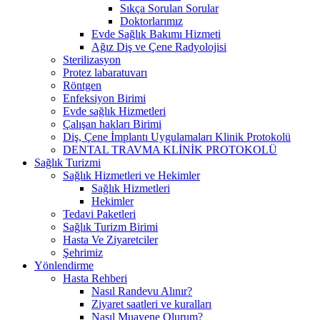
Sıkça Sorulan Sorular
Doktorlarımız
Evde Sağlık Bakımı Hizmeti
Ağız Diş ve Çene Radyolojisi
Sterilizasyon
Protez labaratuvarı
Röntgen
Enfeksiyon Birimi
Evde sağlık Hizmetleri
Çalışan hakları Birimi
Diş, Çene İmplantı Uygulamaları Klinik Protokolü
DENTAL TRAVMA KLİNİK PROTOKOLÜ
Sağlık Turizmi
Sağlık Hizmetleri ve Hekimler
Sağlık Hizmetleri
Hekimler
Tedavi Paketleri
Sağlık Turizm Birimi
Hasta Ve Ziyaretciler
Şehrimiz
Yönlendirme
Hasta Rehberi
Nasıl Randevu Alınır?
Ziyaret saatleri ve kuralları
Nasıl Muayene Olurum?