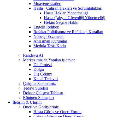
Muayene saatleri
Hasta - Çalışan Hakları ve Sorumlulukları
Hasta Hakları Yönetmeliği
Hasta Çalışan Güvenliği Yönetmeliği
Hekim Seçme Hakkı
Engelli Rehberi
Refakat Politikamız ve Refakatçi Kuralları
Nöbetçi Eczaneler
Anlaşmalı Kurumlar
Medula Tesis Kodu
Randevu Al
Merkezimiz de Yapılan işlemler
Diş Protezi
Dolgu
Diş Çekimi
Kanal Tedavisi
Çalışma Saatlerimiz
Tedavi Süreleri
Doktor Çalışma Tablosu
Röntgen Sonuçları
İletişim & Ulaşım
Öneri ve Görüşleriniz
Hasta Görüş ve Öneri Formu
Çalışan Görüş ve Öneri Formu