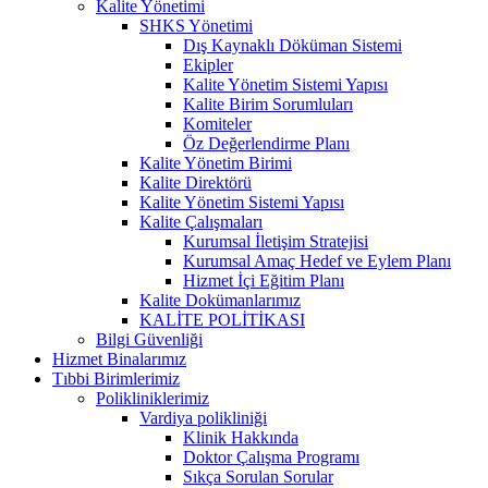
Kalite Yönetimi
SHKS Yönetimi
Dış Kaynaklı Döküman Sistemi
Ekipler
Kalite Yönetim Sistemi Yapısı
Kalite Birim Sorumluları
Komiteler
Öz Değerlendirme Planı
Kalite Yönetim Birimi
Kalite Direktörü
Kalite Yönetim Sistemi Yapısı
Kalite Çalışmaları
Kurumsal İletişim Stratejisi
Kurumsal Amaç Hedef ve Eylem Planı
Hizmet İçi Eğitim Planı
Kalite Dokümanlarımız
KALİTE POLİTİKASI
Bilgi Güvenliği
Hizmet Binalarımız
Tıbbi Birimlerimiz
Polikliniklerimiz
Vardiya polikliniği
Klinik Hakkında
Doktor Çalışma Programı
Sıkça Sorulan Sorular