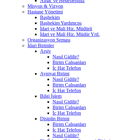
Amaç ve Hedeflerimiz
Misyon & Vizyon
Hastane Yönetimi
Başhekim
Başhekim Yardımcısı
İdari ve Mali Hiz. Müdürü
İdari ve Mali Hiz. Müdür Yrd.
Organizasyon Şeması
İdari Birimler
Arşiv
Nasıl Gidilir?
Birim Çalışanları
İç Hat Telefon
Ayniyat Birimi
Nasıl Gidilir?
Birim Çalışanları
İç Hat Telefon
Bilgi İşlem
Nasıl Gidilir?
Birim Çalışanları
İç Hat Telefon
Disiplin Birimi
Birim Çalışanları
İç Hat Telefon
Nasıl Gidilir?